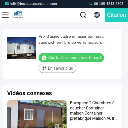
felix@boxspacecontainer.com
86-189-4243-2803
Citation
Loaded
:
0%
0:00
/
0:00
Auto
Play
Mute
Picture-
Fullscreen
Current
Duration
in-
Play
Picture
Prix d'usine cadre en acier panneau
Prix
Time
Video
sandwich en fibre de verre maison
d'usine
modulaire maison préfabriquée maison
cadre
pour le chantier de construction bureau
Contactez-nous maintenant
en
En savoir plus
acier
panneau
sandwich
Vidéos connexes
en
fibre
Boxspace 2 Chambres à
coucher Container
de
maison Container
verre
préfabriqué Maison Autre
Construction &
maison