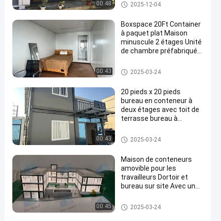
Immobilier Container
Maison détachable de contene
00:48
2025-12-04
modulaire
maison de deux étages
ur
maison
Boxspace 20Ft Container
à paquet plat Maison
préfabriquée
minuscule 2 étages Unité
maison
de chambre préfabriquée
Container à paquet plat
pour
Maison détachable de contene
00:43
2025-03-24
le
ur
chantier
20 pieds x 20 pieds
bureau en conteneur à
de
deux étages avec toit de
construction
terrasse bureau à
domicile et maison de
bureau
vacances pour usage
Maison détachable de contene
00:43
2025-03-24
Contactez-
personnel
ur
Maison
1891
nous
Maison de conteneurs
2024-
détachable
points
amovible pour les
de
05-07
maintenant
Partager
de vue
conteneur
travailleurs Dortoir et
bureau sur site Avec une
#
taille personnalisée
flexible et une installation
Des
Maison détachable de contene
00:45
2025-03-24
facile
ur
maisons