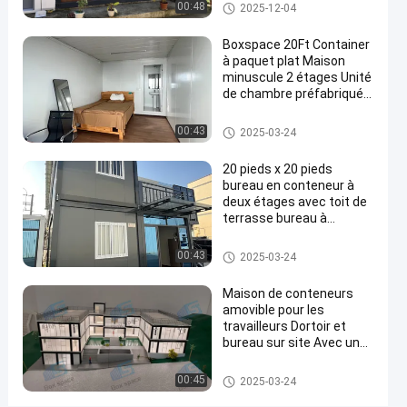
Immobilier Container
Maison détachable de contene
00:48
2025-12-04
Shed
maison de deux étages
ur
Maison
Boxspace 20Ft Container
à paquet plat Maison
préfabriquée
minuscule 2 étages Unité
Contactez-
de chambre préfabriquée
Maison
1868
nous
Container à paquet plat
2024-
détachable
points
Maison détachable de contene
00:43
de
2025-03-24
05-07
maintenant
ur
Partager
de vue
conteneur
20 pieds x 20 pieds
#
bureau en conteneur à
Des
deux étages avec toit de
terrasse bureau à
maisons
domicile et maison de
en
vacances pour usage
Maison détachable de contene
00:43
2025-03-24
conteneurs
personnel
ur
mobiles
Maison de conteneurs
#
amovible pour les
maisons
travailleurs Dortoir et
bureau sur site Avec une
préfabriquées
taille personnalisée
de récipient
flexible et une installation
Maison détachable de contene
00:45
2025-03-24
d'entreposage
facile
ur
#