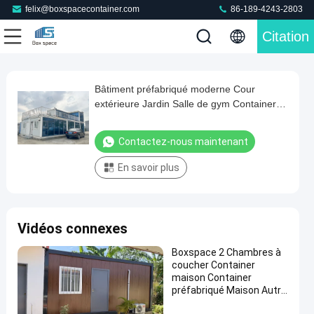
felix@boxspacecontainer.com
86-189-4243-2803
Citation
Play
Bâtiment préfabriqué moderne Cour
Bâtiment
Video
extérieure Jardin Salle de gym Container
préfabriqué
Studio Bureau Shed Maison préfabriquée
moderne
Contactez-nous maintenant
Cour
En savoir plus
extérieure
Jardin
Salle
Vidéos connexes
de
gym
Boxspace 2 Chambres à
coucher Container
Container
maison Container
Studio
préfabriqué Maison Autre
Construction &
Bureau