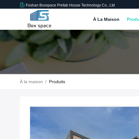
Foshan Boxspace Prefab House Technology Co., Ltd
À La Maison
Produ
À la maison
/
Produits