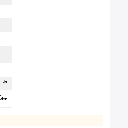
m
on de
on
ation