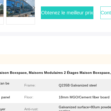
Obtenez le meilleur prix
Cont
Maison Boxspace
,
Maisons Modulaires 2 Étages Maison Boxspace
an be
Frame:
Q235B Galvanized steel
 panel
Floor:
18mm MGO/Cement fiber board
Galvanized surface+80um powde
ayer
Anti-rust: