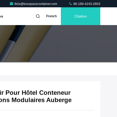
felix@boxspacecontainer.com
86-189-4243-2803
es
Citation
French
r Pour Hôtel Conteneur
ons Modulaires Auberge