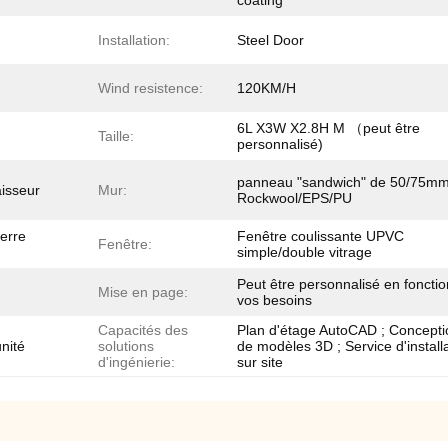
coating
Installation:
Steel Door
Wind resistence:
120KM/H
6L X3W X2.8H M （peut être
Taille:
personnalisé)
panneau "sandwich" de 50/75m
isseur
Mur:
Rockwool/EPS/PU
verre
Fenêtre coulissante UPVC
Fenêtre:
simple/double vitrage
Peut être personnalisé en foncti
Mise en page:
vos besoins
Capacités des
Plan d'étage AutoCAD ; Concepti
unité
solutions
de modèles 3D ; Service d'install
d'ingénierie:
sur site