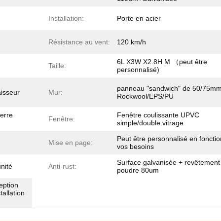
Installation:
Porte en acier
Résistance au vent:
120 km/h
6L X3W X2.8H M （peut être
Taille:
personnalisé)
panneau "sandwich" de 50/75m
isseur
Mur:
Rockwool/EPS/PU
verre
Fenêtre coulissante UPVC
Fenêtre:
simple/double vitrage
Peut être personnalisé en foncti
Mise en page:
vos besoins
Surface galvanisée + revêtement
unité
Anti-rust:
poudre 80um
eption
tallation