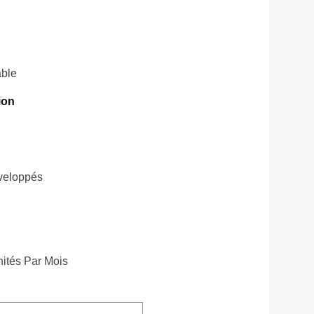
ble
ion
veloppés
ités Par Mois