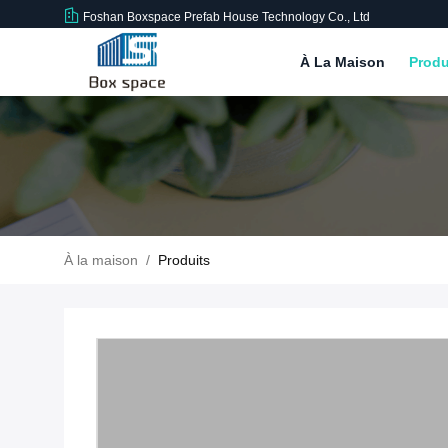
Foshan Boxspace Prefab House Technology Co., Ltd
À La Maison
Produ
À la maison
/
Produits