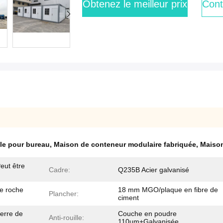
Obtenez le meilleur prix
Cont
le pour bureau
,
Maison de conteneur modulaire fabriquée
,
Maison
ut être
Cadre:
Q235B Acier galvanisé
e roche
18 mm MGO/plaque en fibre de
Plancher:
ciment
verre de
Couche en poudre
Anti-rouille:
110um+Galvanisée