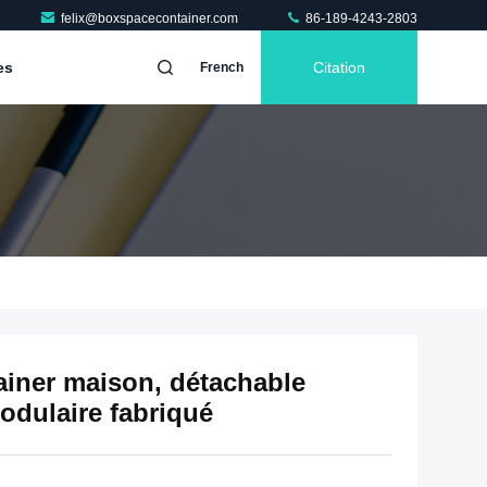
felix@boxspacecontainer.com
86-189-4243-2803
es
Citation
French
ainer maison, détachable
dulaire fabriqué