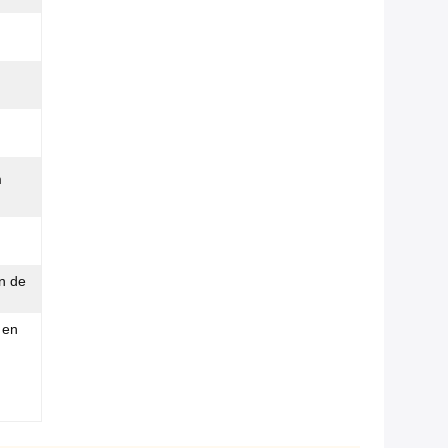
m
on de
 en