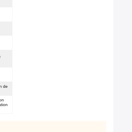
m
on de
on
ation