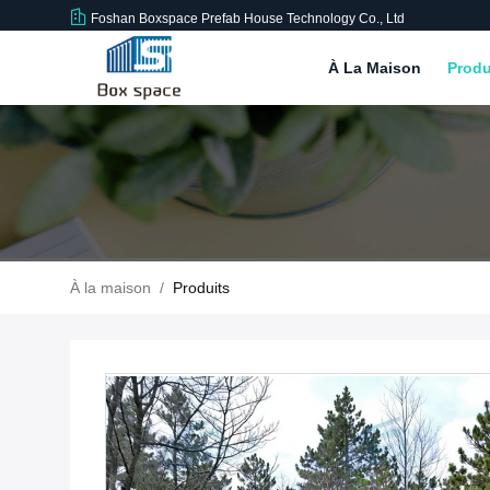
Foshan Boxspace Prefab House Technology Co., Ltd
À La Maison
Produ
À la maison
/
Produits