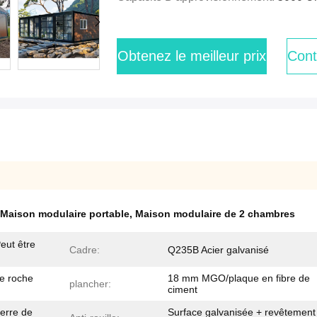
Obtenez le meilleur prix
Cont
Maison modulaire portable
,
Maison modulaire de 2 chambres
ut être
Cadre:
Q235B Acier galvanisé
e roche
18 mm MGO/plaque en fibre de
plancher:
ciment
verre de
Surface galvanisée + revêtement