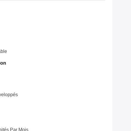
ble
ion
veloppés
ités Par Mois