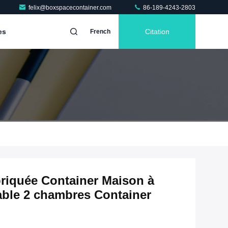
felix@boxspacecontainer.com
86-189-4243-2803
es
Citation
French
riquée Container Maison à
able 2 chambres Container