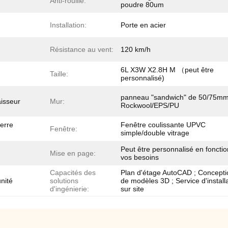
Anti-rouille:
poudre 80um
Installation:
Porte en acier
Résistance au vent:
120 km/h
6L X3W X2.8H M （peut être
Taille:
personnalisé)
panneau "sandwich" de 50/75m
isseur
Mur:
Rockwool/EPS/PU
verre
Fenêtre coulissante UPVC
Fenêtre:
simple/double vitrage
Peut être personnalisé en foncti
Mise en page:
vos besoins
Capacités des
Plan d'étage AutoCAD ; Concepti
unité
solutions
de modèles 3D ; Service d'install
d'ingénierie:
sur site