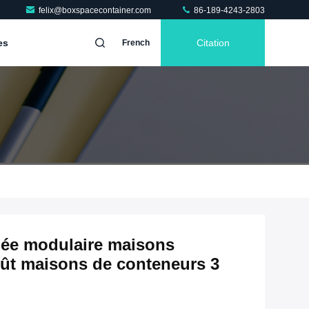
felix@boxspacecontainer.com
86-189-4243-2803
es
Citation
French
uée modulaire maisons
oût maisons de conteneurs 3