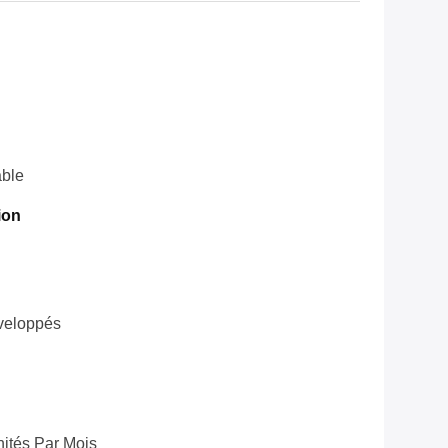
ble
ion
veloppés
ités Par Mois