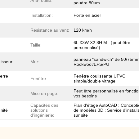
Anti-rouille:
poudre 80um
Installation:
Porte en acier
Résistance au vent:
120 km/h
6L X3W X2.8H M （peut être
Taille:
personnalisé)
panneau "sandwich" de 50/75m
isseur
Mur:
Rockwool/EPS/PU
verre
Fenêtre coulissante UPVC
Fenêtre:
simple/double vitrage
Peut être personnalisé en foncti
Mise en page:
vos besoins
Capacités des
Plan d'étage AutoCAD ; Concepti
unité
solutions
de modèles 3D ; Service d'install
d'ingénierie:
sur site