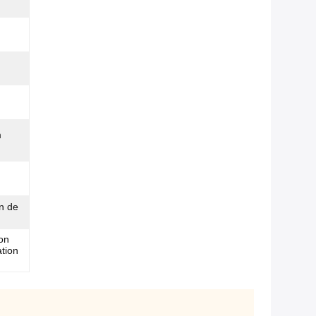
m
on de
on
ation