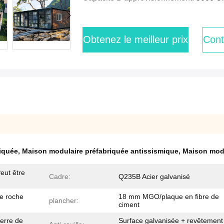
Obtenez le meilleur prix
Cont
iquée
,
Maison modulaire préfabriquée antissismique
,
Maison modu
ut être
Cadre:
Q235B Acier galvanisé
e roche
18 mm MGO/plaque en fibre de
plancher:
ciment
verre de
Surface galvanisée + revêtement