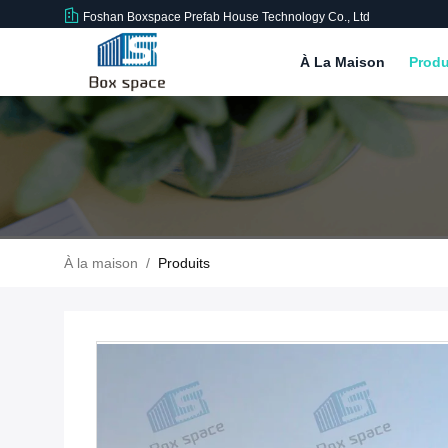
Foshan Boxspace Prefab House Technology Co., Ltd
À La Maison
Produ
À la maison
/
Produits