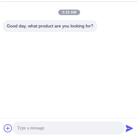
Les spécifications:
3:16 AM
Spécifications du conteneur
Good day, what product are you looking for?
Longueur * largeur * ha
Spécification
Forme du toit
Le numéro de co
Durée de vie
Charge active au 
Charge active du 
Les données
Résistance au v
Norme anti-séis
Nom de
Nom
Unité
Quantité utilisée
l'article