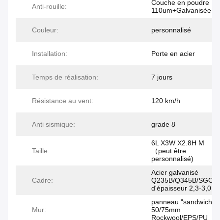
Couche en poudre
Anti-rouille:
110um+Galvanisée
Couleur:
personnalisé
Installation:
Porte en acier
Temps de réalisation:
7 jours
Résistance au vent:
120 km/h
Anti sismique:
grade 8
6L X3W X2.8H M
Taille:
（peut être
personnalisé)
Acier galvanisé
Cadre:
Q235B/Q345B/SGC4
d'épaisseur 2,3-3,0 
panneau "sandwich" 
Mur:
50/75mm
Rockwool/EPS/PU