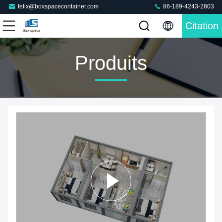
felix@boxspacecontainer.com
86-189-4243-2803
Citation
Produits