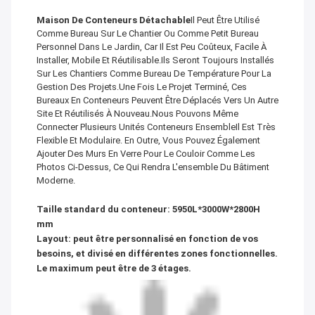
Maison De Conteneurs Détachable
Il Peut Être Utilisé
Comme Bureau Sur Le Chantier Ou Comme Petit Bureau
Personnel Dans Le Jardin, Car Il Est Peu Coûteux, Facile À
Installer, Mobile Et Réutilisable.Ils Seront Toujours Installés
Sur Les Chantiers Comme Bureau De Température Pour La
Gestion Des Projets.Une Fois Le Projet Terminé, Ces
Bureaux En Conteneurs Peuvent Être Déplacés Vers Un Autre
Site Et Réutilisés À Nouveau.Nous Pouvons Même
Connecter Plusieurs Unités Conteneurs EnsembleIl Est Très
Flexible Et Modulaire. En Outre, Vous Pouvez Également
Ajouter Des Murs En Verre Pour Le Couloir Comme Les
Photos Ci-Dessus, Ce Qui Rendra L'ensemble Du Bâtiment
Moderne.
Taille standard du conteneur: 5950L*3000W*2800H
mm
Layout: peut être personnalisé en fonction de vos
besoins, et divisé en différentes zones fonctionnelles.
Le maximum peut être de 3 étages.