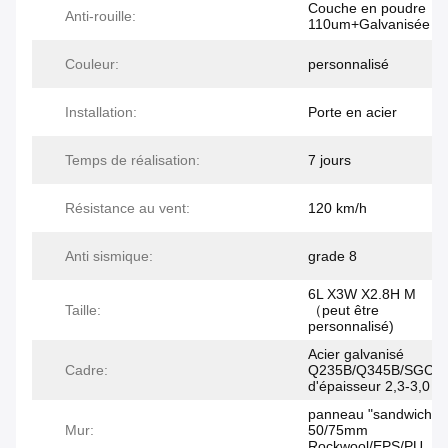
Couche en poudre
Anti-rouille:
110um+Galvanisée
Couleur:
personnalisé
Installation:
Porte en acier
Temps de réalisation:
7 jours
Résistance au vent:
120 km/h
Anti sismique:
grade 8
6L X3W X2.8H M
Taille:
（peut être
personnalisé)
Acier galvanisé
Cadre:
Q235B/Q345B/SGC4
d'épaisseur 2,3-3,0 
panneau "sandwich" 
Mur:
50/75mm
Rockwool/EPS/PU