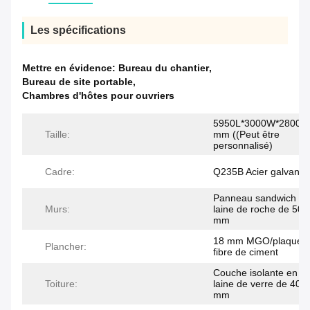
Les spécifications
Mettre en évidence:
Bureau du chantier
,
Bureau de site portable
,
Chambres d'hôtes pour ouvriers
5950L*3000W*2800H
Taille:
mm ((Peut être
personnalisé)
Cadre:
Q235B Acier galvanis
Panneau sandwich en
Murs:
laine de roche de 50/
mm
18 mm MGO/plaque 
Plancher:
fibre de ciment
Couche isolante en
Toiture:
laine de verre de 40
mm