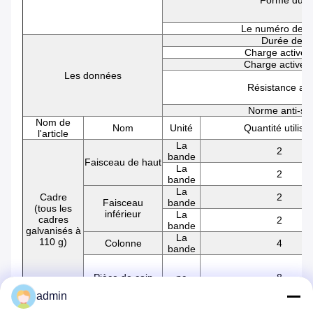
Forme du to
Le numéro de c
Durée de v
Charge active a
Charge active d
Les données
Résistance au
Norme anti-sé
Nom de
Nom
Unité
Quantité utilisé
l'article
La
2
bande
Faisceau de haut
La
2
bande
La
Cadre
2
Faisceau
bande
(tous les
inférieur
La
cadres
2
bande
galvanisés à
La
110 g)
Colonne
4
bande
Pièce de coin
pc
8
admin
La