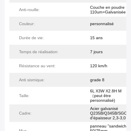
Couche en poudre
Anti-rouille:
110um+Galvanisée
Couleur:
personnalisé
Durée de vie:
15 ans
Temps de réalisation:
7 jours
Résistance au vent:
120 km/h
Anti sismique:
grade 8
6L X3W X2.8H M
Taille:
（peut être
personnalisé)
Acier galvanisé
Cadre:
Q235B/Q345B/SGC4
d'épaisseur 2,3-3,0 
panneau "sandwich" 
Mur:
50/75mm