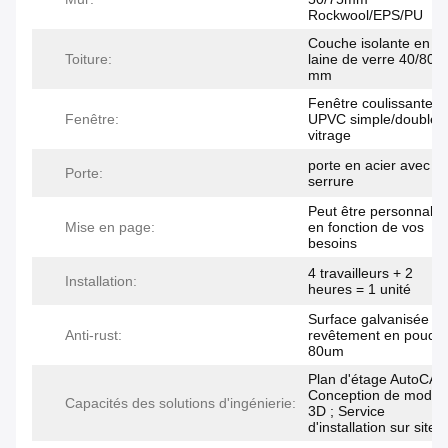
Rockwool/EPS/PU
Couche isolante en
Toiture:
laine de verre 40/80
mm
Fenêtre coulissante
Fenêtre:
UPVC simple/double
vitrage
porte en acier avec
Porte:
serrure
Peut être personnalis
Mise en page:
en fonction de vos
besoins
4 travailleurs + 2
Installation:
heures = 1 unité
Surface galvanisée +
Anti-rust:
revêtement en poudr
80um
Plan d'étage AutoCAD
Conception de modèl
Capacités des solutions d'ingénierie:
3D ; Service
d'installation sur site