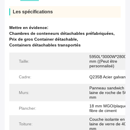
Les spécifications
Mettre en évidence:
Chambres de conteneurs détachables préfabriquées
,
Prix de gros Container détachable
,
Containers détachables transportés
5950L*3000W*2800H
Taille:
mm ((Peut être
personnalisé)
Cadre:
Q235B Acier galvanis
Panneau sandwich en
Murs:
laine de roche de 50/
mm
18 mm MGO/plaque 
Plancher:
fibre de ciment
Couche isolante en
Toiture:
laine de verre de 40
mm