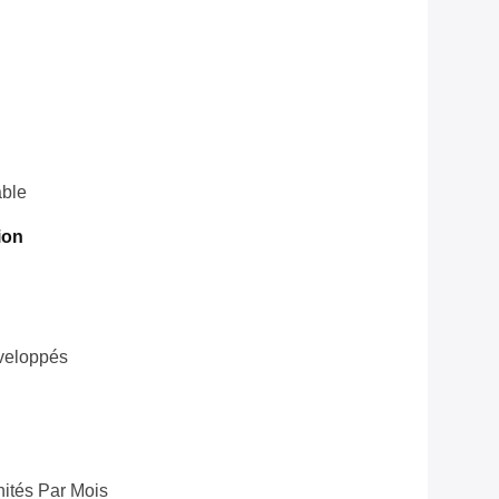
ble
ion
veloppés
ités Par Mois