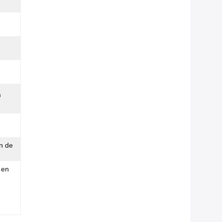
m
on de
 en