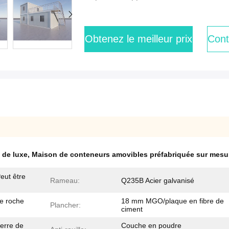
Obtenez le meilleur prix
Cont
 de luxe
,
Maison de conteneurs amovibles préfabriquée sur mesu
ut être
Rameau:
Q235B Acier galvanisé
e roche
18 mm MGO/plaque en fibre de
Plancher:
ciment
verre de
Couche en poudre