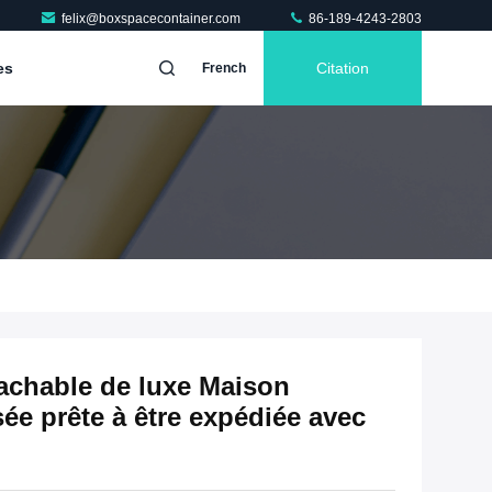
felix@boxspacecontainer.com
86-189-4243-2803
es
Citation
French
achable de luxe Maison
ée prête à être expédiée avec