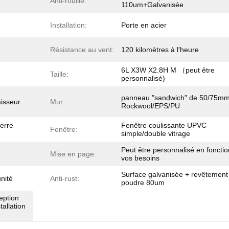
Anti-rouille:
110um+Galvanisée
Installation:
Porte en acier
Résistance au vent:
120 kilomètres à l'heure
6L X3W X2.8H M （peut être
Taille:
personnalisé)
panneau "sandwich" de 50/75m
isseur
Mur:
Rockwool/EPS/PU
verre
Fenêtre coulissante UPVC
Fenêtre:
simple/double vitrage
Peut être personnalisé en foncti
Mise en page:
vos besoins
Surface galvanisée + revêtement
unité
Anti-rust:
poudre 80um
eption
tallation