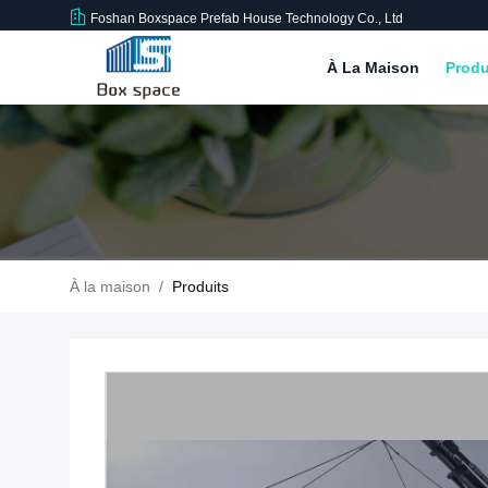
Foshan Boxspace Prefab House Technology Co., Ltd
À La Maison
Produ
À la maison
/
Produits