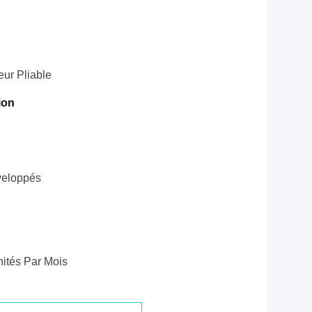
ur Pliable
ion
veloppés
ités Par Mois