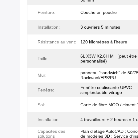
50 mm
Peinture:
Couche en poudre
Installation:
3 ouvriers 5 minutes
Résistance au vent:
120 kilomètres à l'heure
6L X3W X2.8H M （peut être
Taille:
personnalisé)
panneau "sandwich" de 50/
Mur:
Rockwool/EPS/PU
Fenêtre coulissante UPVC
Fenêtre:
simple/double vitrage
Sol:
Carte de fibre MGO / ciment
Installation:
4 travailleurs + 2 heures = 1 
Capacités des
Plan d'étage AutoCAD ; Conc
solutions
de modèles 3D ; Service d'ins