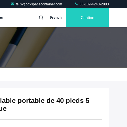
felix@boxspacecontainer.com
86-189-4243-2803
es
Citation
French
able portable de 40 pieds 5
que