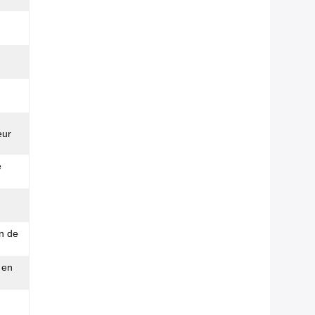
eur
e
on de
 en