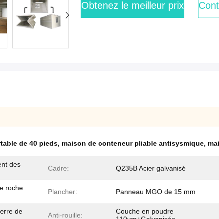
Obtenez le meilleur prix
Cont
table de 40 pieds
,
maison de conteneur pliable antisysmique
,
mai
ent des
Cadre:
Q235B Acier galvanisé
e roche
Plancher:
Panneau MGO de 15 mm
verre de
Couche en poudre
Anti-rouille: