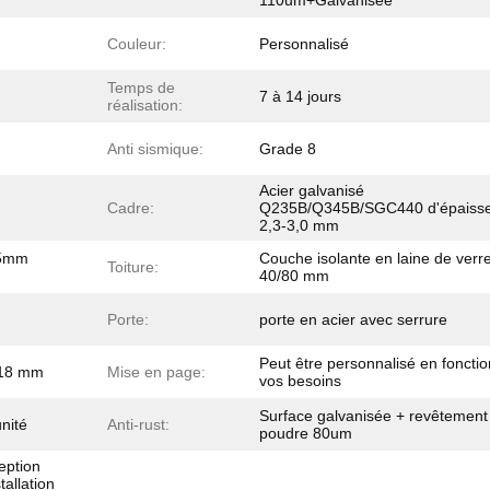
110um+Galvanisée
Couleur:
Personnalisé
Temps de
7 à 14 jours
réalisation:
Anti sismique:
Grade 8
Acier galvanisé
Cadre:
Q235B/Q345B/SGC440 d'épaiss
2,3-3,0 mm
75mm
Couche isolante en laine de verr
Toiture:
40/80 mm
Porte:
porte en acier avec serrure
Peut être personnalisé en foncti
 18 mm
Mise en page:
vos besoins
Surface galvanisée + revêtement
unité
Anti-rust:
poudre 80um
eption
tallation