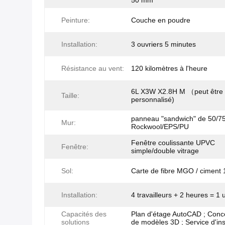
50 mm
Peinture:
Couche en poudre
Installation:
3 ouvriers 5 minutes
Résistance au vent:
120 kilomètres à l'heure
6L X3W X2.8H M （peut être
Taille:
personnalisé)
panneau "sandwich" de 50/
Mur:
Rockwool/EPS/PU
Fenêtre coulissante UPVC
Fenêtre:
simple/double vitrage
Sol:
Carte de fibre MGO / ciment
Installation:
4 travailleurs + 2 heures = 1 
Capacités des
Plan d'étage AutoCAD ; Conc
solutions
de modèles 3D ; Service d'ins