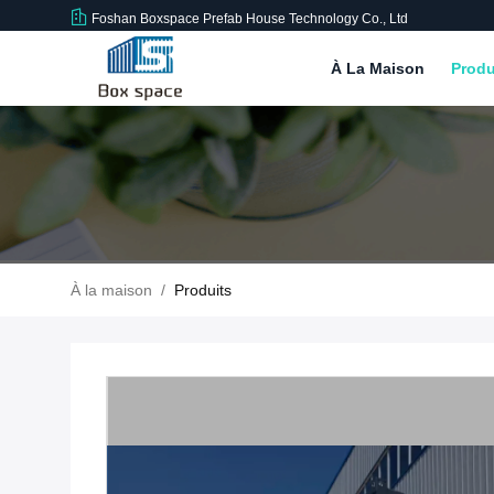
Foshan Boxspace Prefab House Technology Co., Ltd
À La Maison
Produ
À la maison
/
Produits