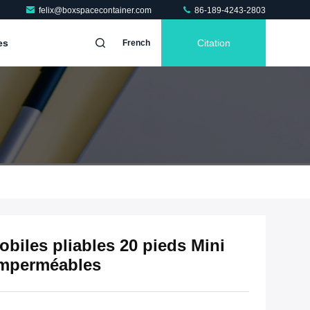
felix@boxspacecontainer.com
86-189-4243-2803
es
Citation
French
biles pliables 20 pieds Mini
imperméables