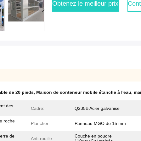
Obtenez le meilleur prix
Cont
able de 20 pieds
,
Maison de conteneur mobile étanche à l'eau
,
mai
ent des
Cadre:
Q235B Acier galvanisé
e roche
Plancher:
Panneau MGO de 15 mm
verre de
Couche en poudre
Anti-rouille: