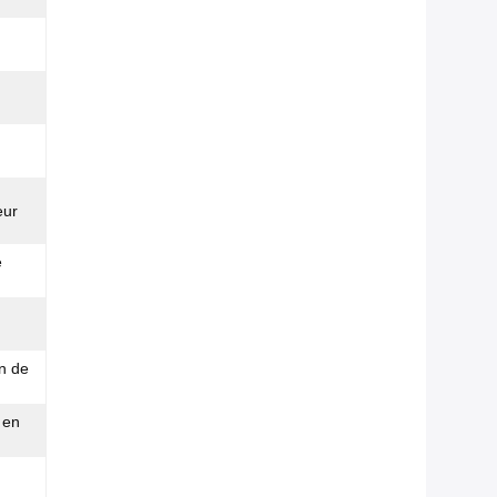
eur
e
on de
 en