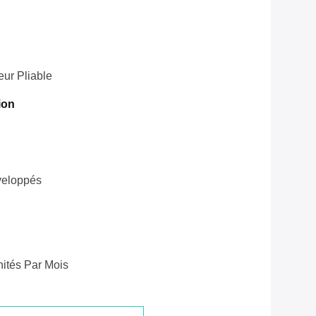
ur Pliable
ion
veloppés
ités Par Mois