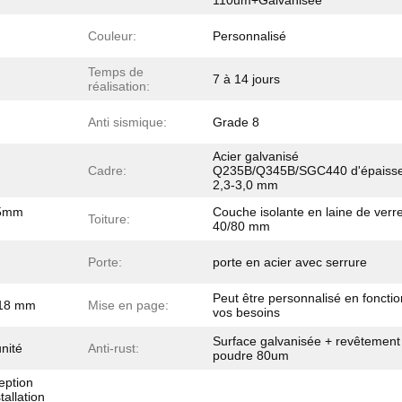
110um+Galvanisée
Couleur:
Personnalisé
Temps de
7 à 14 jours
réalisation:
Anti sismique:
Grade 8
Acier galvanisé
Cadre:
Q235B/Q345B/SGC440 d'épaiss
2,3-3,0 mm
75mm
Couche isolante en laine de verr
Toiture:
40/80 mm
Porte:
porte en acier avec serrure
Peut être personnalisé en foncti
 18 mm
Mise en page:
vos besoins
Surface galvanisée + revêtement
unité
Anti-rust:
poudre 80um
eption
tallation