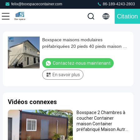
felix@boxspacecontainer.com
86-189-4243-2803
Citation
Play
Boxspace maisons modulaires
Boxspace
Video
préfabriquées 20 pieds 40 pieds maison de
maisons
conteneurs modulaires maison de bureau
modulaires
maison de cabine maisons de conteneurs
Contactez-nous maintenant
empilables
préfabriquées
En savoir plus
20
pieds
40
Vidéos connexes
pieds
maison
Boxspace 2 Chambres à
coucher Container
de
maison Container
conteneurs
préfabriqué Maison Autre
Construction &
modulaires