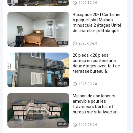
Immobilier Container
Maison détachable de contene
00:48
2025-12-04
maison
maison de deux étages
ur
de
Boxspace 20Ft Container
à paquet plat Maison
bureau
minuscule 2 étages Unité
maison
de chambre préfabriquée
Container à paquet plat
de
Maison détachable de contene
00:43
2025-03-24
cabine
ur
maisons
20 pieds x 20 pieds
bureau en conteneur à
de
deux étages avec toit de
conteneurs
terrasse bureau à
domicile et maison de
empilables
vacances pour usage
Maison détachable de contene
00:43
2025-03-24
Contactez-
personnel
ur
Maison
121
nous
Maison de conteneurs
2025-
détachable
points
amovible pour les
de
03-24
maintenant
Partager
de vue
conteneur
travailleurs Dortoir et
bureau sur site Avec une
#
taille personnalisée
flexible et une installation
Des
Maison détachable de contene
00:45
2025-03-24
facile
ur
maisons