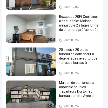
Construction &
Immobilier Container
Maison détachable de contene
00:48
2025-12-04
maison de deux étages
ur
Boxspace 20Ft Container
à paquet plat Maison
minuscule 2 étages Unité
de chambre préfabriquée
Container à paquet plat
Maison détachable de contene
00:43
2025-03-24
ur
20 pieds x 20 pieds
bureau en conteneur à
deux étages avec toit de
terrasse bureau à
domicile et maison de
vacances pour usage
Maison détachable de contene
00:43
2025-03-24
personnel
ur
Maison de conteneurs
amovible pour les
travailleurs Dortoir et
bureau sur site Avec une
taille personnalisée
flexible et une installation
Maison détachable de contene
00:45
2025-03-24