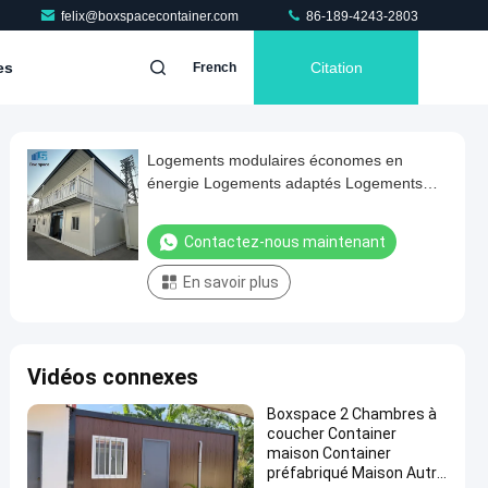
felix@boxspacecontainer.com
86-189-4243-2803
es
Citation
French
Logements modulaires économes en
énergie Logements adaptés Logements
modernes durables Pour le chantier de
construction Dortoirs et bureaux pour les
Contactez-nous maintenant
travailleurs du chantier
En savoir plus
Vidéos connexes
Boxspace 2 Chambres à
coucher Container
maison Container
préfabriqué Maison Autre