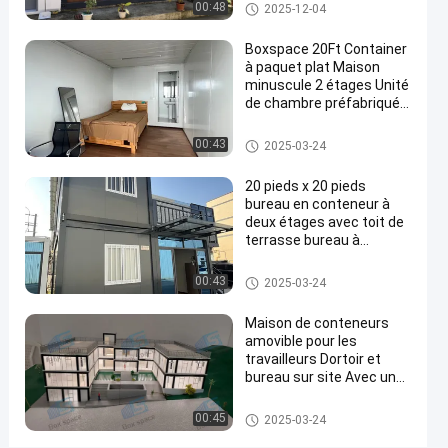
Immobilier Container
Maison détachable de contene
00:48
2025-12-04
et
maison de deux étages
ur
meubles
Boxspace 20Ft Container
à paquet plat Maison
prêts
minuscule 2 étages Unité
à
de chambre préfabriquée
Container à paquet plat
vivre
Maison détachable de contene
Contactez-
00:43
2025-03-24
ur
Maison
121
nous
2025-
20 pieds x 20 pieds
détachable
points
de
bureau en conteneur à
01-03
maintenant
Partager
de vue
conteneur
deux étages avec toit de
terrasse bureau à
#
domicile et maison de
Des
vacances pour usage
Maison détachable de contene
00:43
2025-03-24
personnel
ur
maisons
en
Maison de conteneurs
amovible pour les
conteneurs
travailleurs Dortoir et
mobiles
bureau sur site Avec une
#
taille personnalisée
maisons
flexible et une installation
Maison détachable de contene
00:45
2025-03-24
facile
ur
préfabriquées