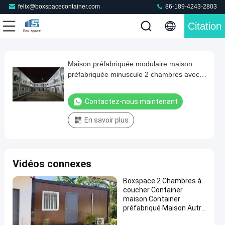
felix@boxspacecontainer.com
86-189-4243-2803
Citation
Play
Maison préfabriquée modulaire maison
Maison
Video
préfabriquée minuscule 2 chambres avec
préfabriquée
salle de bain et meubles prêts à vivre
modulaire
Contactez-nous maintenant
maison
En savoir plus
préfabriquée
minuscule
2
Vidéos connexes
chambres
avec
Boxspace 2 Chambres à
coucher Container
salle
maison Container
de
préfabriqué Maison Autre
Construction &
bain