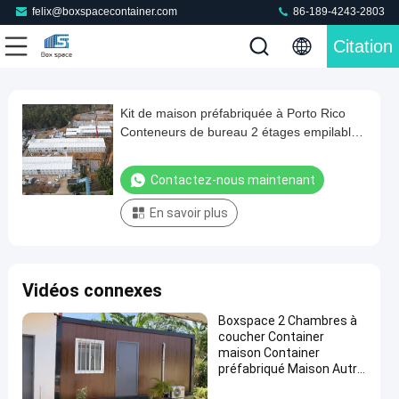
felix@boxspacecontainer.com
86-189-4243-2803
Citation
Play
Kit de maison préfabriquée à Porto Rico
Kit
Video
Conteneurs de bureau 2 étages empilable
de
cabine portable pour le travailleur du site
maison
minier
Contactez-nous maintenant
préfabriquée
En savoir plus
à
Porto
Rico
Vidéos connexes
Conteneurs
de
Boxspace 2 Chambres à
coucher Container
bureau
maison Container
2
préfabriqué Maison Autre
Construction &
étages