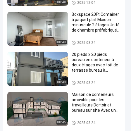
Immobilier Container
Maison détachable de contene
00:48
2025-12-04
empilable
maison de deux étages
ur
cabine
Boxspace 20Ft Container
à paquet plat Maison
portable
minuscule 2 étages Unité
pour
de chambre préfabriquée
Container à paquet plat
le
Maison détachable de contene
00:43
2025-03-24
travailleur
ur
du
20 pieds x 20 pieds
bureau en conteneur à
site
deux étages avec toit de
minier
terrasse bureau à
Contactez-
domicile et maison de
vacances pour usage
Maison détachable de contene
00:43
Maison
2025-03-24
290
nous
personnel
ur
2024-
détachable
points
de
09-20
maintenant
Maison de conteneurs
Partager
de vue
conteneur
amovible pour les
travailleurs Dortoir et
#
bureau sur site Avec une
Des
taille personnalisée
maisons
flexible et une installation
Maison détachable de contene
00:45
2025-03-24
facile
ur
en