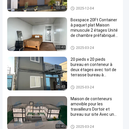
Construction &
Immobilier Container
Maison détachable de contene
00:48
2025-12-04
maison de deux étages
ur
Boxspace 20Ft Container
à paquet plat Maison
minuscule 2 étages Unité
de chambre préfabriquée
en
Container à paquet plat
Maison détachable de contene
00:43
2025-03-24
ur
20 pieds x 20 pieds
bureau en conteneur à
deux étages avec toit de
terrasse bureau à
domicile et maison de
vacances pour usage
Maison détachable de contene
00:43
2025-03-24
personnel
ur
Maison de conteneurs
amovible pour les
travailleurs Dortoir et
bureau sur site Avec une
taille personnalisée
flexible et une installation
Maison détachable de contene
00:45
2025-03-24