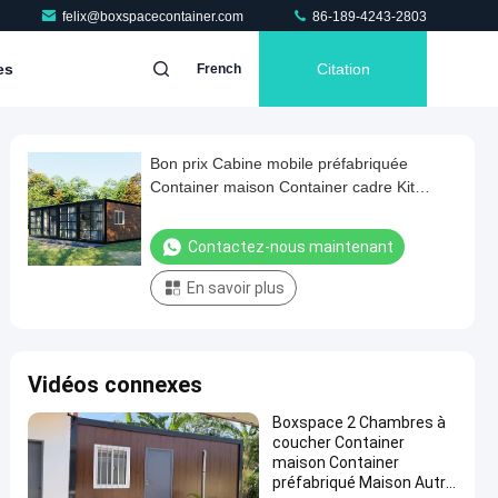
felix@boxspacecontainer.com
86-189-4243-2803
es
Citation
French
Bon prix Cabine mobile préfabriquée
Container maison Container cadre Kit
modulaire préfabriqué portable Container
maison 20ft
Contactez-nous maintenant
En savoir plus
Vidéos connexes
Boxspace 2 Chambres à
coucher Container
maison Container
préfabriqué Maison Autre