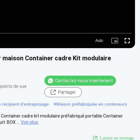
Auto
Picture-
Fullscre
in-
Picture
r maison Container cadre Kit modulaire
Contactez-nous maintenant
points de vue
Partager
 récipient d'entreposage
#
Maison préfabriquée en conteneurs
Container cadre kit modulaire préfabriqué portable Container
t: BOX ...
Voir plus
Laissez un message.