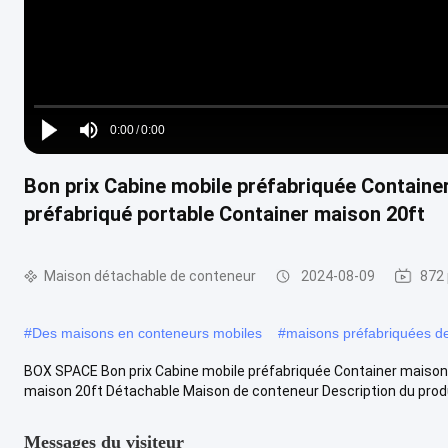
Loaded
:
0%
0:00
/
0:00
Play
Mute
Current
Duration
Bon prix Cabine mobile préfabriquée Containe
Time
préfabriqué portable Container maison 20ft
Maison détachable de conteneur
2024-08-09
872 
#
Des maisons en conteneurs mobiles
#
maisons préfabriquées de
BOX SPACE Bon prix Cabine mobile préfabriquée Container maison 
maison 20ft Détachable Maison de conteneur Description du produi
Messages du visiteur