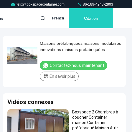
felix@boxspacecontainer.com
86-189-4243-2803
es
Citation
French
Maisons préfabriquées maisons modulaires
innovations maisons préfabriquées
maisons modernes
Contactez-nous maintenant
En savoir plus
Vidéos connexes
Boxspace 2 Chambres à
coucher Container
maison Container
préfabriqué Maison Autre