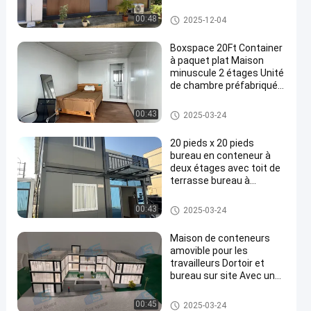
Construction &
Immobilier Container
Maison détachable de contene
00:48
2025-12-04
maison de deux étages
ur
Boxspace 20Ft Container
à paquet plat Maison
minuscule 2 étages Unité
de chambre préfabriquée
en
Container à paquet plat
Maison détachable de contene
00:43
2025-03-24
ur
20 pieds x 20 pieds
bureau en conteneur à
deux étages avec toit de
terrasse bureau à
domicile et maison de
vacances pour usage
Maison détachable de contene
00:43
2025-03-24
personnel
ur
Maison de conteneurs
amovible pour les
travailleurs Dortoir et
bureau sur site Avec une
taille personnalisée
flexible et une installation
Maison détachable de contene
00:45
2025-03-24