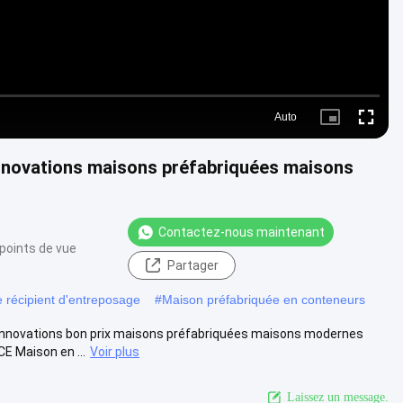
Auto
Picture-
Fullscre
in-
Picture
nnovations maisons préfabriquées maisons
Contactez-nous maintenant
points de vue
Partager
 récipient d'entreposage
#
Maison préfabriquée en conteneurs
innovations bon prix maisons préfabriquées maisons modernes
E Maison en ...
Voir plus
Laissez un message.