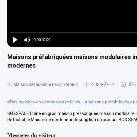
Loaded
:
0%
0:00
/
0:00
Play
Mute
Current
Duration
Maisons préfabriquées maisons modulaires i
Time
modernes
Maison détachable de conteneur
2024-07-12
875 
#
Des maisons en conteneurs mobiles
#
maisons préfabriquées de
BOXSPACE Chine en gros maison préfabriquée maison modulaire 
Détachable Maison de conteneur Description du produit: BOX SPAC
Messages du visiteur