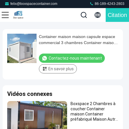
felix@boxspacecontainer.com
86-189-4243-2803
Citation
Play
Container maison maison capsule espace
Container
Video
commercial 3 chambres Container maison
maison
avec cuisine et salon Cabine mobile
maison
Contactez-nous maintenant
capsule
En savoir plus
espace
commercial
3
Vidéos connexes
chambres
Container
Boxspace 2 Chambres à
coucher Container
maison
maison Container
avec
préfabriqué Maison Autre
Construction &
cuisine