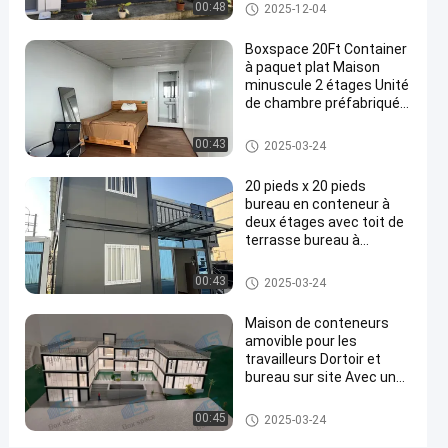
Immobilier Container
Maison détachable de contene
00:48
2025-12-04
et
maison de deux étages
ur
salon
Boxspace 20Ft Container
à paquet plat Maison
Cabine
minuscule 2 étages Unité
mobile
de chambre préfabriquée
Contactez-
Container à paquet plat
Maison détachable de contene
Maison
00:43
881
2025-03-24
nous
2024-
ur
détachable
points
de
07-12
maintenant
Partager
20 pieds x 20 pieds
de vue
conteneur
bureau en conteneur à
deux étages avec toit de
#
terrasse bureau à
Des
domicile et maison de
maisons
vacances pour usage
Maison détachable de contene
00:43
2025-03-24
personnel
ur
en
conteneurs
Maison de conteneurs
amovible pour les
mobiles
travailleurs Dortoir et
#
bureau sur site Avec une
maisons
taille personnalisée
préfabriquées
flexible et une installation
Maison détachable de contene
00:45
2025-03-24
facile
ur
de récipient