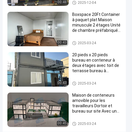
Immobilier Container
Maison détachable de contene
00:48
2025-12-04
maison
maison de deux étages
ur
modulaire
Boxspace 20Ft Container
à paquet plat Maison
maison
minuscule 2 étages Unité
de
de chambre préfabriquée
Container à paquet plat
conteneurs
Maison détachable de contene
00:43
2025-03-24
maison
ur
bureau
20 pieds x 20 pieds
bureau en conteneur à
maison
deux étages avec toit de
de
terrasse bureau à
domicile et maison de
cabine
vacances pour usage
Maison détachable de contene
00:43
2025-03-24
Contactez-
personnel
ur
Maison
1880
nous
Maison de conteneurs
2024-
détachable
points
amovible pour les
de
05-30
maintenant
Partager
de vue
conteneur
travailleurs Dortoir et
bureau sur site Avec une
#
taille personnalisée
flexible et une installation
Des
Maison détachable de contene
00:45
2025-03-24
facile
ur
maisons