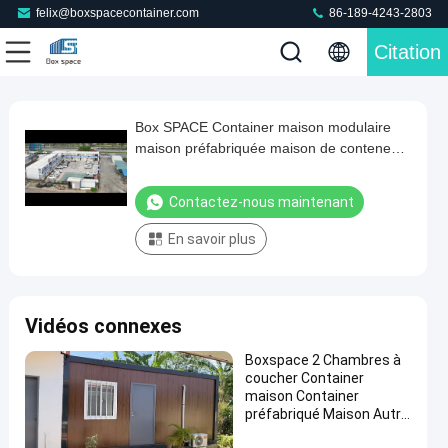
felix@boxspacecontainer.com
86-189-4243-2803
Citation
Play
Box SPACE Container maison modulaire
Box
Video
maison préfabriquée maison de conteneurs
SPACE
pour expédition maison modulaire maison
Container
de conteneurs maison bureau maison de
Contactez-nous maintenant
cabine
maison
En savoir plus
modulaire
maison
préfabriquée
Vidéos connexes
maison
de
Boxspace 2 Chambres à
coucher Container
conteneurs
maison Container
pour
préfabriqué Maison Autre
Construction &
expédition