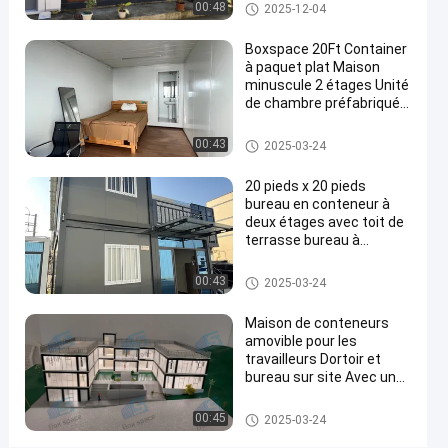
Immobilier Container
Maison détachable de contene
00:48
2025-12-04
effet
maison de deux étages
ur
isolant
Boxspace 20Ft Container
Contactez-
à paquet plat Maison
minuscule 2 étages Unité
Maison
1891
nous
2024-
détachable
de chambre préfabriquée
points
de
03-01
Container à paquet plat
maintenant
Partager
de vue
conteneur
Maison détachable de contene
00:43
2025-03-24
ur
#
20 pieds x 20 pieds
Des
bureau en conteneur à
maisons
deux étages avec toit de
en
terrasse bureau à
domicile et maison de
conteneurs
vacances pour usage
Maison détachable de contene
00:43
2025-03-24
mobiles
personnel
ur
#
Maison de conteneurs
maisons
amovible pour les
préfabriquées
travailleurs Dortoir et
de récipient
bureau sur site Avec une
taille personnalisée
d'entreposage
flexible et une installation
Maison détachable de contene
#
00:45
2025-03-24
facile
ur
Maison