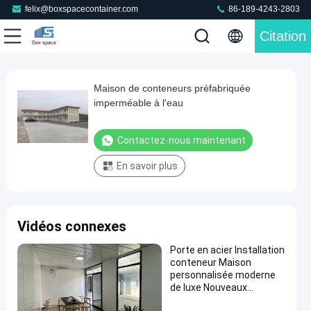
felix@boxspacecontainer.com
86-189-4243-2803
Citation
Play
Maison de conteneurs préfabriquée
Maison
Video
imperméable à l'eau
de
conteneurs
Contactez-nous maintenant
préfabriquée
En savoir plus
imperméable
à
l'eau
Contactez-
Vidéos connexes
863
nous
Chambre
2024-
Porte en acier Installation
préfabriquée
points
06-22
maintenant
conteneur Maison
de conteneur
Partager
de vue
personnalisée moderne
de luxe Nouveaux
#
matériaux maison
maisons en