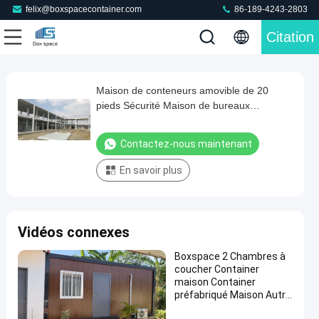
felix@boxspacecontainer.com
86-189-4243-2803
Citation
Loaded
:
0%
0:00
/
0:00
Auto
Play
Mute
Picture-
Fullscreen
Current
Duration
in-
Play
Picture
Maison de conteneurs amovible de 20
Maison
Time
Video
pieds Sécurité Maison de bureaux
de
préfabriquée
conteneurs
Contactez-nous maintenant
amovible
En savoir plus
de
20
pieds
Vidéos connexes
Sécurité
Maison
Boxspace 2 Chambres à
coucher Container
de
maison Container
bureaux
préfabriqué Maison Autre
Construction &
préfabriquée