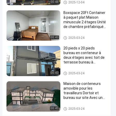
Immobilier Container
Contactez-
Maison détachable de contene
00:48
2025-12-04
maison de deux étages
ur
Maison
1865
nous
2024-
détachable
Boxspace 20Ft Container
points
de
03-01
à paquet plat Maison
maintenant
Partager
de vue
conteneur
minuscule 2 étages Unité
de chambre préfabriquée
#
Container à paquet plat
Des
Maison détachable de contene
00:43
2025-03-24
ur
maisons
en
20 pieds x 20 pieds
bureau en conteneur à
conteneurs
deux étages avec toit de
mobiles
terrasse bureau à
#
domicile et maison de
maisons
vacances pour usage
Maison détachable de contene
00:43
2025-03-24
personnel
ur
préfabriquées
de récipient
Maison de conteneurs
amovible pour les
d'entreposage
travailleurs Dortoir et
#
bureau sur site Avec une
Maison
taille personnalisée
préfabriquée
flexible et une installation
Maison détachable de contene
00:45
2025-03-24
facile
ur
en