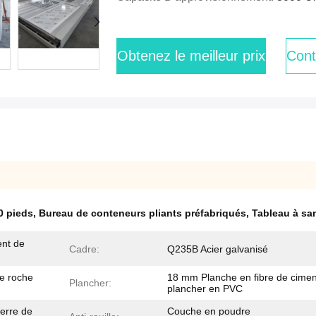
Obtenez le meilleur prix
Cont
0 pieds
,
Bureau de conteneurs pliants préfabriqués
,
Tableau à sa
ent de
Cadre:
Q235B Acier galvanisé
e roche
18 mm Planche en fibre de cimen
Plancher:
plancher en PVC
verre de
Couche en poudre