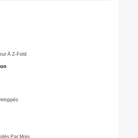
ur À Z-Fold
ion
veloppés
ités Par Mois