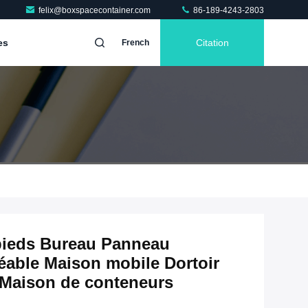
felix@boxspacecontainer.com
86-189-4243-2803
es
Citation
French
 pieds Bureau Panneau
éable Maison mobile Dortoir
Maison de conteneurs