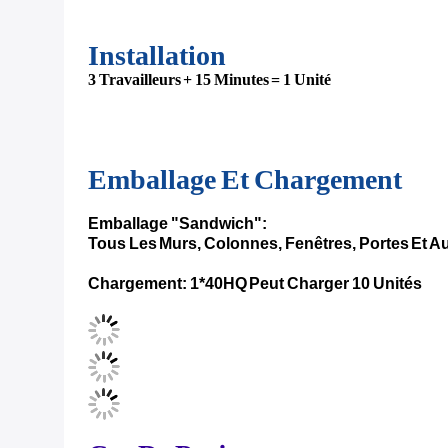
Les Spécifications:
Spécifications de la maison d
Nom de l'article
Matériel
Taille extérieure: 5900 mm ×
Récipient pliable en Z
Taille interne: 5780 mm × 
Q235B Acier galvanisé re
Cadre supérieur
Q235B Acier galvanisé 
Q235B Acier galvanisé re