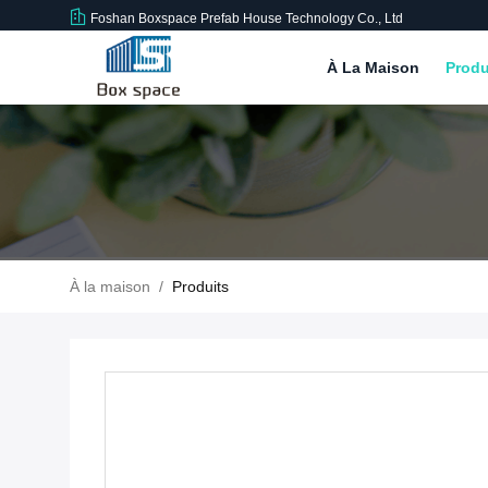
Foshan Boxspace Prefab House Technology Co., Ltd
À La Maison
Produ
À la maison
/
Produits