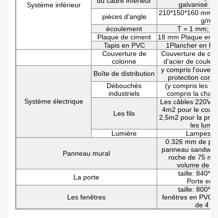
du cadre inférieur
galvanisé 1
Système inférieur
210*150*160 mm, g
pièces d'angle
g/m2
écoulement
T = 1 mm; ga
Plaque de ciment
18 mm Plaque en fi
Tapis en PVC
1Plancher en P
Couverture de
Couverture de col
colonne
d'acier de coule
y compris l'ouvertur
Boîte de distribution
protection contre
Débouchés
(y compris les pr
industriels
compris la char
Système électrique
Les câbles 220V, 
4m2 pour le couran
Les fils
2,5m2 pour la pris
les lumiè
Lumière
Lampes à
0.326 mm de pea
panneau sandwich
Panneau mural
roche de 75 mm
volume de 8
taille: 840*
La porte
Porte en a
taille: 800*
Les fenêtres
fenêtres en PVC, 
de 4 