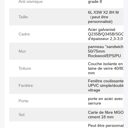
Anti sismique:
grade 8
6L X3W X2.8H M
Taille:
（peut être
personnalisé)
Acier galvanisé
Cadre:
Q235B/Q345B/SGC4
d'épaisseur 2,3-3,0 
panneau "sandwich" 
Mur:
50/75mm
Rockwool/EPS/PU
Couche isolante en
Toiture:
laine de verre 40/80
mm
Fenêtre coulissante
Fenêtre:
UPVC simple/double
vitrage
porte en acier avec
Porte:
serrure
Carte de fibre MGO /
Sol:
ciment 18 mm
Peut être personnalis