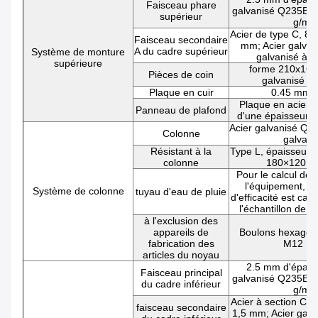
Faisceau phare
galvanisé Q235B, 
supérieur
g/m2
Acier de type C, 8
Faisceau secondaire
mm; Acier galva
A du cadre supérieur
Système de monture
galvanisé à 
supérieure
forme 210x16
Pièces de coin
galvanisé 1
Plaque en cuir
0.45 mm é
Plaque en acier 
Panneau de plafond
d'une épaisseur 
Acier galvanisé Q2
Colonne
galvani
Résistant à la
Type L, épaisseur 
colonne
180×120×
Pour le calcul de l
l'équipement, le 
Système de colonne
tuyau d'eau de pluie
d'efficacité est calc
l'échantillon de l
à l'exclusion des
appareils de
Boulons hexagon
fabrication des
M12 × 
articles du noyau
2.5 mm d'épaiss
Faisceau principal
galvanisé Q235B, 
du cadre inférieur
g/m2
Acier à section C 
faisceau secondaire
1,5 mm; Acier gal