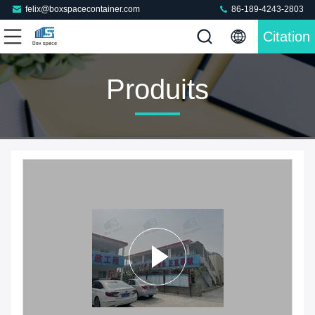
felix@boxspacecontainer.com
86-189-4243-2803
Citation
Produits