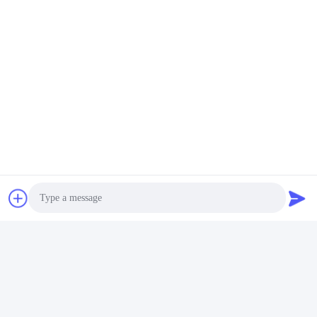
Assistance et services:
BOX SPACE Le Fera
Offrir Une Gamme D'options De
Support Technique Et De Service Pour Assurer Que
Votre Produit Fonctionne À Son Maximum.Nos
Experts De L'équipe Technique Sont Disponibles
Pour Vous Conseiller Et Vous Aider Avec Tout
Problème Technique Que Vous Pourriez RencontrerEt
Notre Équipe De Service À La Clientèle Est
Également Disponible Pour Répondre À Toutes Vos
Questions Ou Préoccupations Concernant Votre
Photo
Achat.
Video Call