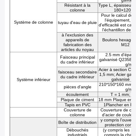
galvani
Résistant à la
Type L, épaisseur 
colonne
180×120×
Pour le calcul de l
l'équipement, le 
Système de colonne
tuyau d'eau de pluie
d'efficacité est calc
l'échantillon de l
à l'exclusion des
appareils de
Boulons hexagon
fabrication des
M12 × 
articles du noyau
2.5 mm d'épaiss
Faisceau principal
galvanisé Q235B, 
du cadre inférieur
g/m2
Acier à section C 
faisceau secondaire
1,5 mm; Acier gal
du cadre inférieur
galvanisé 1
Système inférieur
210*150*160 mm, g
pièces d'angle
g/m2
écoulement
T = 1 mm; ga
Plaque de ciment
18 mm Plaque en fi
Tapis en PVC
1Plancher en P
Couverture de
Couverture de col
colonne
d'acier de coule
y compris l'ouvertur
Boîte de distribution
protection contre
Débouchés
(y compris les pr
industriels
compris la char