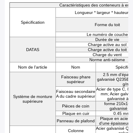
Caractéristiques des conteneurs à emb
Longueur * largeur * hauteur 
Spécification
Forme du toit
Le numéro de couche
Durée de vie
Charge active au sol
DATAS
Charge active du toit
Charge du vent
Norme anti-séisme
Nom de l'article
Nom
Spécifica
2.5 mm d'épaiss
Faisceau phare
galvanisé Q235B, 
supérieur
g/m2
Acier de type C, 8
Faisceau secondaire
mm; Acier galva
A du cadre supérieur
Système de monture
galvanisé à 
supérieure
forme 210x16
Pièces de coin
galvanisé 1
Plaque en cuir
0.45 mm é
Plaque en acier 
Panneau de plafond
d'une épaisseur 
Acier galvanisé Q2
Colonne