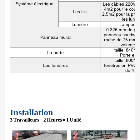
Système électrique
Les câbles 220V, 
4m2 pour le couran
Les fils
2,5m2 pour la pris
les lumiè
Lumière
Lampes à
0.326 mm de pea
panneau sandwich
Panneau mural
roche de 75 mm, 
volume-p
taille: 840*
La porte
Porte en a
taille: 800*
Les fenêtres
fenêtres en PVC, 
de 4 
Installation
3 Travailleurs + 2 Heures = 1 Unité