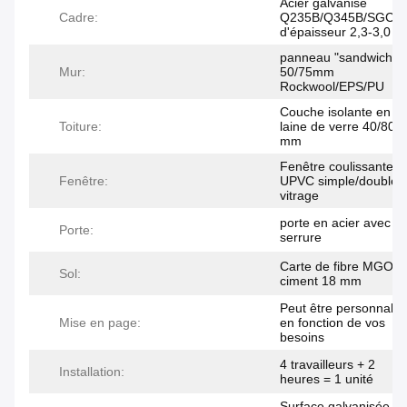
Acier galvanisé
Cadre:
Q235B/Q345B/SGC4
d'épaisseur 2,3-3,0 
panneau "sandwich" 
Mur:
50/75mm
Rockwool/EPS/PU
Couche isolante en
Toiture:
laine de verre 40/80
mm
Fenêtre coulissante
Fenêtre:
UPVC simple/double
vitrage
porte en acier avec
Porte:
serrure
Carte de fibre MGO /
Sol:
ciment 18 mm
Peut être personnalis
Mise en page:
en fonction de vos
besoins
4 travailleurs + 2
Installation:
heures = 1 unité
Surface galvanisée +